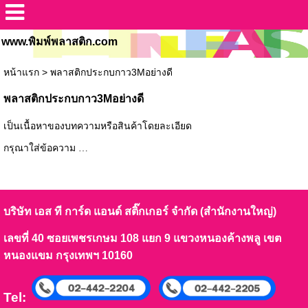
www.พิมพ์พลาสติก.com
หน้าแรก
>
พลาสติกประกบกาว3Mอย่างดี
พลาสติกประกบกาว3Mอย่างดี
เป็นเนื้อหาของบทความหรือสินค้าโดยละเอียด
กรุณาใส่ข้อความ …
บริษัท เอส ที การ์ด แอนด์ สติ๊กเกอร์ จำกัด (สำนักงานใหญ่)
เลขที่ 40 ซอยเพชรเกษม 108 แยก 9 แขวงหนองค้างพลู เขต
หนองแขม กรุงเทพฯ 10160
Tel: