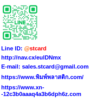
Line ID:
@
stcard
http://nav.cx/eulDNmx
E-mail:
sales.stcard@gmail.com
https://www.พิมพ์พลาสติก.com/
https://www.xn-
-12c3b0aaaq4a3b6dph6z.
com