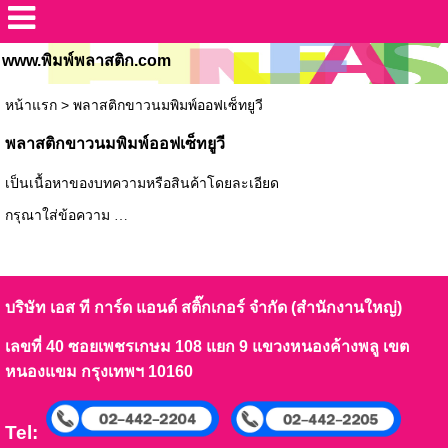
www.พิมพ์พลาสติก.com
หน้าแรก
>
พลาสติกขาวนมพิมพ์ออฟเซ็ทยูวี
พลาสติกขาวนมพิมพ์ออฟเซ็ทยูวี
เป็นเนื้อหาของบทความหรือสินค้าโดยละเอียด
กรุณาใส่ข้อความ …
บริษัท เอส ที การ์ด แอนด์ สติ๊กเกอร์ จำกัด (สำนักงานใหญ่)
เลขที่ 40 ซอยเพชรเกษม 108 แยก 9 แขวงหนองค้างพลู เขต
หนองแขม กรุงเทพฯ 10160
Tel: