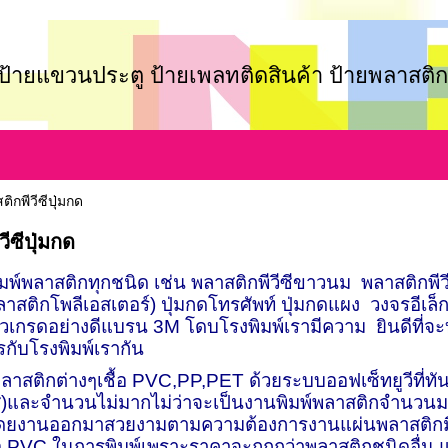
์ป้ายแขวนประตู ป้ายเพลทติดสินค้า ป้ายพลาสติก
ติกพีวีซีปุ่มกด
ีซีปุ่มกด
พิมพ์พลาสติกทุกชนิด เช่น พลาสติกพีวีซีขาวนม พลาสติกพีว
ลาสติกโพลีเอสเตอร์) ปุ่มกดโทรศัพท์ ปุ่มกดแผง วงจรอีเล็
เกรดอย่างดีแบรน 3
M
โดบโรงพิมพ์เรามีความ ยินดีที่จ
ารกับโรงพิมพ์เรากัน
์พลาสติกต่างๆเชื้อ
PVC,PP,PET
ด้วยระบบออฟเซ็ทยูวีที่ท
สี)และจำนวนไม่มากไม่ว่าจะเป็นงานพิมพ์พลาสติกจำนวน
โดยงานออกมาสวยงามตามความต้องการงานแผ่นพลาสติกมีหล
อ
PVC
ในการพิมพ์เพราะราคาจะถูกกว่าพลาสติกชนิดอื่น แต่ถ