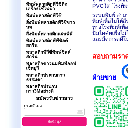
พิมพ์พลาสติกพีวีซีติด
PVC
ใส โรงพิมพ
เครื่องใช้ไฟฟ้า
ระบบพิมพ์ สามา
พิมพ์พลาสติกพีวีซี
พิมพ์เพื่อไม่ให
สิ่งพิมพ์พลาสติกพีวีซีขาว
ทางโรงพิมพ์เพื
นม
ปั้มไดคัทเพื่อ
สิ่งพิมพ์พลาสติกแผ่นพีพี
และมีดเกรดดีในก
พิมพ์พลาสติกพีพีซิลค์
สกรีน
พลาสติกพีวีซีพิมพ์ซิลค์
สอบถามราคาแ
สกรีน
พลาสติกขาวนมพิมพ์ออฟ
เซ็ทยูวี
พลาสติกประกบกาว
ฝ่ายขาย
ธรรมดา
พลาสติกประกบ
กาว3Mอย่างดี
สมัครรับข่าวสาร
กรอกอีเมล