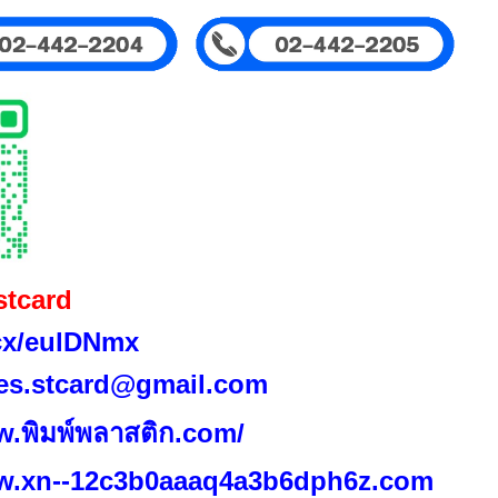
stcard
.cx/eulDNmx
es.stcard@gmail.com
w.พิมพ์พลาสติก.com/
ww.xn--12c3b0aaaq4a3b6dph6z.
com