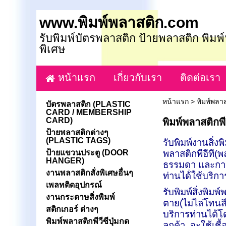
www.พิมพ์พลาสติก.com
รับพิมพ์บัตรพลาสติก ป้ายพลาสติก พิมพ
พิเศษ
หน้าแรก
เกี่ยวกับเรา
ติดต่อเรา
หน้าแรก
>
พิมพ์พลาส
บัตรพลาสติก (PLASTIC
CARD / MEMBERSHIP
CARD)
พิมพ์พลาสติกพีว
ป้ายพลาสติกต่างๆ
(PLASTIC TAGS)
รับพิมพ์งานสิ่ง
ป้ายแขวนประตู (DOOR
พลาสติกพีอีที(พ
HANGER)
ธรรมดา และกาว
งานพลาสติกสั่งพิเศษอื่นๆ
ท่านได้่ใช้บริก
เพลทติดอุปกรณ์
รับพิมพ์สิ่งพิมพ
งานกระดาษสิ่งพิมพ์
ตาย(ไม่ไล่โทน
สติกเกอร์ ต่างๆ
บริการท่านได้
พิมพ์พลาสติกพีวีซีปุ่มกด
ลูกค้า จะใช้เชื้