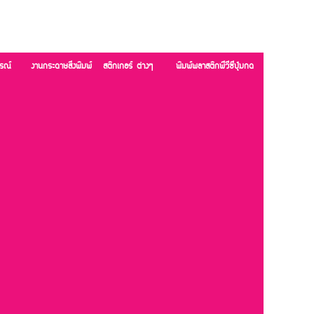
รณ์
งานกระดาษสิ่งพิมพ์
สติกเกอร์ ต่างๆ
พิมพ์พลาสติกพีวีซีปุ่มกด