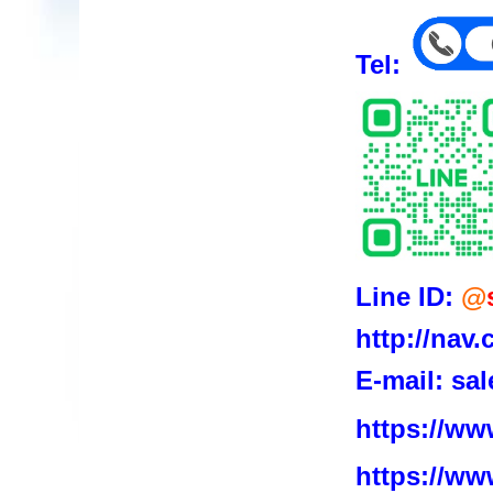
Tel:
Line ID:
@
http://nav
E-mail:
sal
https://ww
https://w