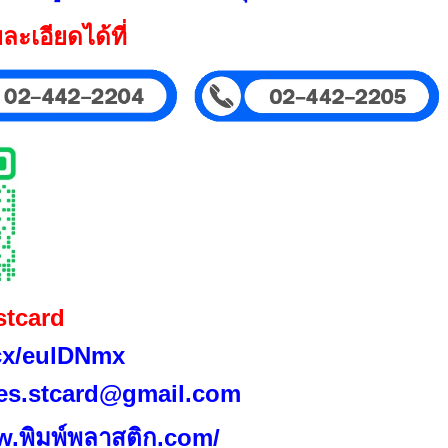
ะเอียดได้ที่
stcard
.cx/eulDNmx
es.stcard@gmail.com
w.พิมพ์พลาสติก.com/