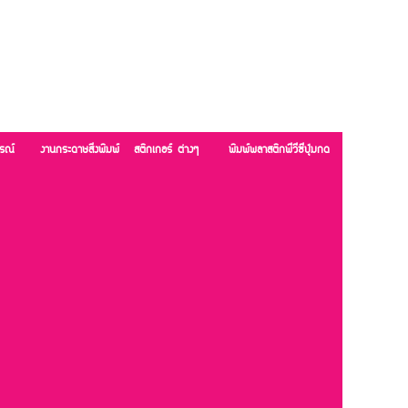
รณ์
งานกระดาษสิ่งพิมพ์
สติกเกอร์ ต่างๆ
พิมพ์พลาสติกพีวีซีปุ่มกด