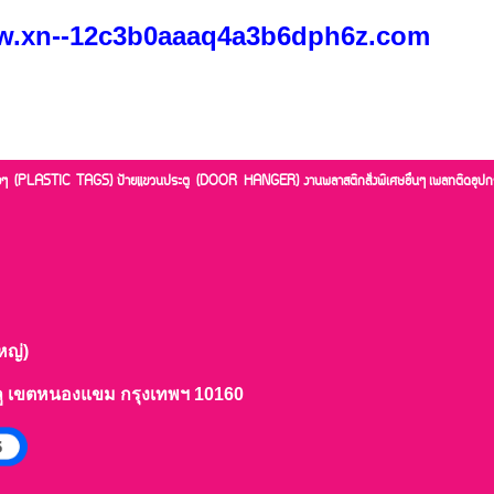
ww.xn--12c3b0aaaq4a3b6dph6z.
com
่างๆ (PLASTIC TAGS)
ป้ายแขวนประตู (DOOR HANGER)
งานพลาสติกสั่งพิเศษอื่นๆ
เพลทติดอุปก
หญ่)
ลู เขตหนองแขม กรุงเทพฯ 10160