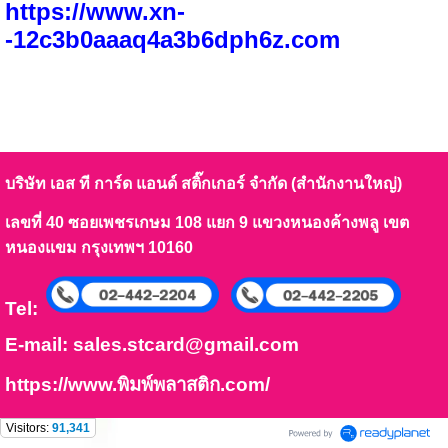
https://www.xn-
-12c3b0aaaq4a3b6dph6z.
com
บริษัท เอส ที การ์ด แอนด์ สติ๊กเกอร์ จำกัด (สำนักงานใหญ่)
เลขที่ 40 ซอยเพชรเกษม 108 แยก 9 แขวงหนองค้างพลู เขต
หนองแขม กรุงเทพฯ 10160
Tel:
E-mail:
sales.stcard@gmail.com
https://www.พิมพ์พลาสติก.com/
Visitors:
91,341