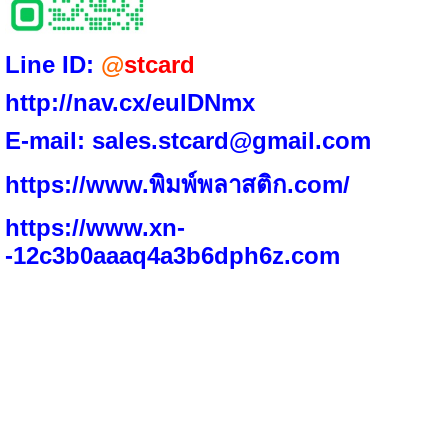
Line ID:
@
stcard
http://nav.cx/eulDNmx
E-mail:
sales.stcard@gmail.com
https://www.พิมพ์พลาสติก.com/
https://www.xn-
-12c3b0aaaq4a3b6dph6z.
com